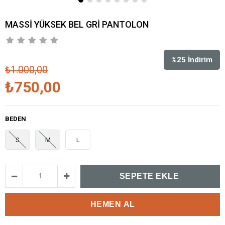
MASSİ YÜKSEK BEL GRİ PANTOLON
%
25
İndirim
₺1.000,00
₺750,00
BEDEN
S
M
L