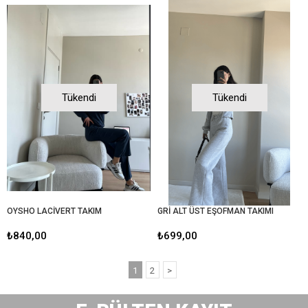
Tükendi
Tükendi
OYSHO LACİVERT TAKIM
GRİ ALT ÜST EŞOFMAN TAKIMI
₺840,00
₺699,00
1
2
>