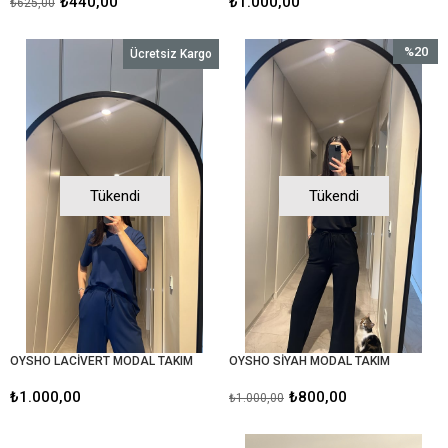
₺440,00
₺1.000,00
₺625,00
%20
Ücretsiz Kargo
İndirim
%20İndir
Tükendi
Tükendi
OYSHO LACİVERT MODAL TAKIM
OYSHO SİYAH MODAL TAKIM
₺1.000,00
₺800,00
₺1.000,00