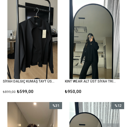
İndirim
%33İndirim
SİYAH DALGIÇ KUMAŞ TAYT ÜST TAKIM
KINT WEAR ALT ÜST SİYAH TRİKO TAKIM
₺599,00
₺950,00
₺899,00
%31
%12
İndirim
İndirim
%31İndirim
%12İndir