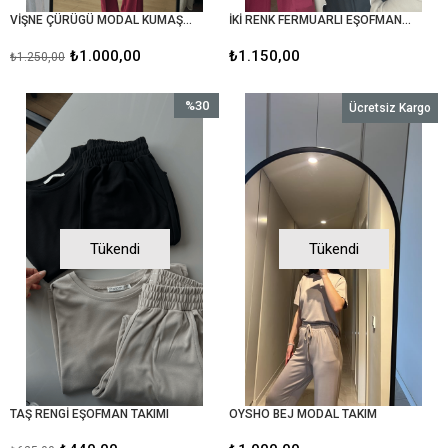
VİŞNE ÇÜRÜGÜ MODAL KUMAŞ İKİLİ TAKIM
İKİ RENK FERMUARLI EŞOFMAN TAKIMI
₺1.000,00
₺1.150,00
₺1.250,00
%30
Ücretsiz Kargo
İndirim
%30İndirim
Tükendi
Tükendi
TAŞ RENGİ EŞOFMAN TAKIMI
OYSHO BEJ MODAL TAKIM