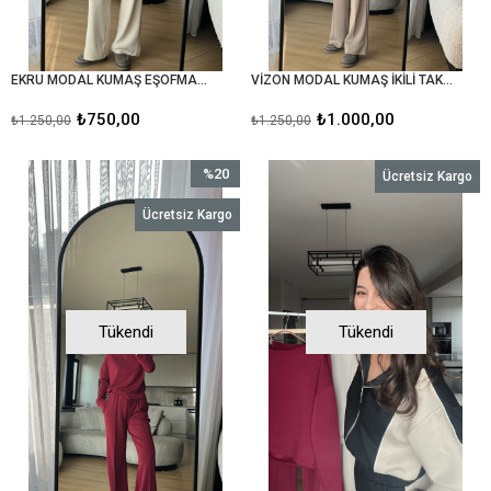
EKRU MODAL KUMAŞ EŞOFMAN TAKIMI
VİZON MODAL KUMAŞ İKİLİ TAKIM
₺750,00
₺1.000,00
₺1.250,00
₺1.250,00
%20
Ücretsiz Kargo
İndirim
Ücretsiz Kargo
%20İndirim
Tükendi
Tükendi