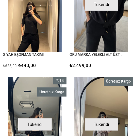
Tükendi
SİYAH EŞOFMAN TAKIMI
ORJ MARKA YELEKLİ ALT ÜST SİYAH MODAL TAKIM
₺440,00
₺2.499,00
₺625,00
%14
Ücretsiz Kargo
İndirim
Ücretsiz Kargo
%14İndirim
Tükendi
Tükendi