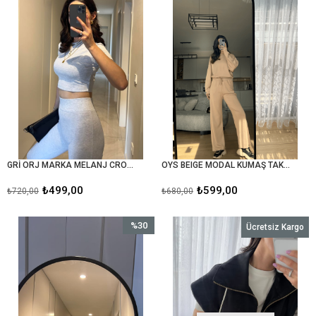
GRİ ORJ MARKA MELANJ CROP PANTOLON İKİLİ TAKIM
OYS BEIGE MODAL KUMAŞ TAKIM
₺499,00
₺599,00
₺720,00
₺680,00
%30
Ücretsiz Kargo
İndirim
%30İndirim