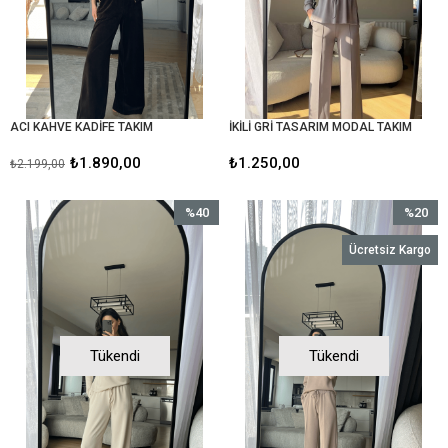
ACI KAHVE KADİFE TAKIM
İKİLİ GRİ TASARIM MODAL TAKIM
₺1.890,00
₺1.250,00
₺2.199,00
%40
%20
İndirim
İndirim
Ücretsiz Kargo
%40İndirim
%20İndir
Tükendi
Tükendi