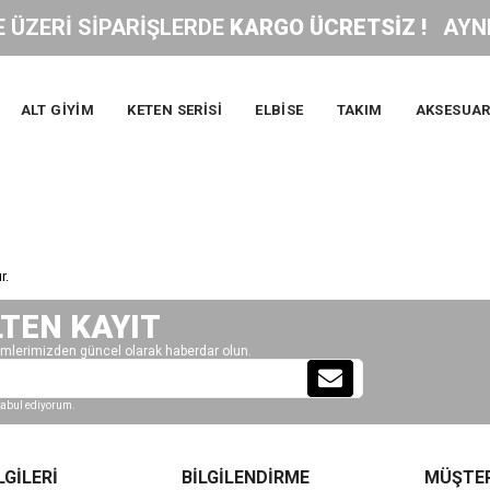
 ÜZERİ SİPARİŞLERDE 
KARGO ÜCRETSİZ ! 
  AYNI
ALT GİYİM
KETEN SERİSİ
ELBİSE
TAKIM
AKSESUA
.
LTEN KAYIT
mlerimizden güncel olarak haberdar olun.
abul ediyorum.
LGİLERİ
BİLGİLENDİRME
MÜŞTER