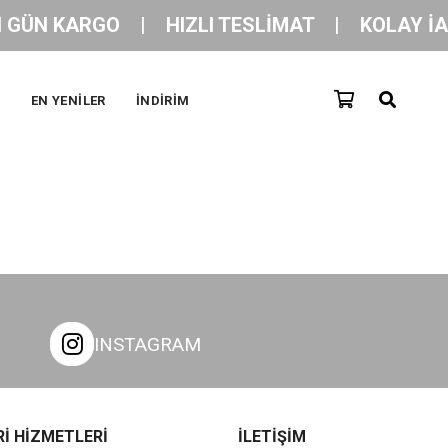
 GÜN KARGO    |    HIZLI TESLİMAT    |    KOLAY İAD
R
EN YENİLER
İNDİRİM
INSTAGRAM
İ HİZMETLERİ
İLETİŞİM