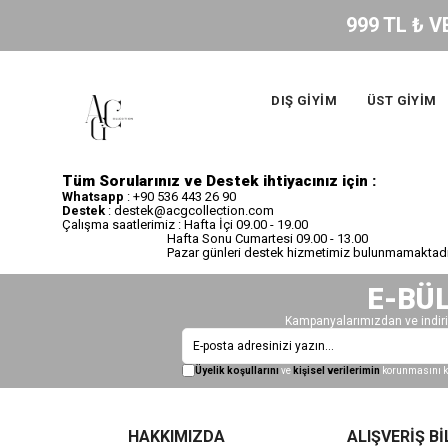
999 TL ₺ VE
DIŞ GİYİM
ÜST GİYİM
Tüm Sorularınız ve Destek ihtiyacınız için :
Whatsapp
: +90 536 443 26 90
Destek
:
destek@acgcollection.com
Çalışma saatlerimiz : Hafta İçi 09.00 - 19.00
Hafta Sonu Cumartesi 09.00 - 13.00
Pazar günleri destek hizmetimiz bulunmamaktadır
E-BÜ
Kampanyalarımızdan ve indiri
Üyelik koşullarını
ve
kişisel verilerimin
korunmasını k
HAKKIMIZDA
ALIŞVERİŞ Bİ