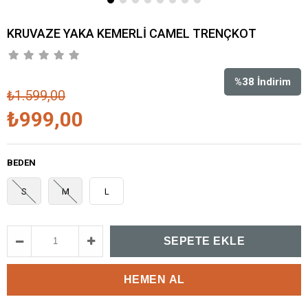
KRUVAZE YAKA KEMERLİ CAMEL TRENÇKOT
%
38
İndirim
₺1.599,00
₺999,00
BEDEN
S
M
L