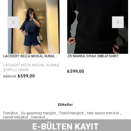
LACİVERT KEİZA MODAL KUMAŞ ŞORTLU TAKIM
ZR MARKA SİYAH SWEATSHIRT
ZR 
CİVERT KEİZA MODAL KUMAŞ
RTLU TAKIM
₺399,00
₺39
₺599,00
00,00
Etiketler
Trençkot
,
Su geçirmez trençlot
,
Trend trençkot
,
Yeni sezon tren kot
,
camel trençkot
,
trenckot
,
E-BÜLTEN KAYIT