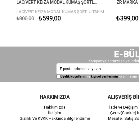
LACİVERT KEİZA MODAL KUMAŞ ŞORTLU TAKIM
ZR MARKA S
LACİVERT KEİZA MODAL KUMAŞ ŞORTLU TAKIM
₺599,00
₺399,00
₺800,00
E-BÜ
Kampanyalarımızdan ve indiri
Üyelik koşullarını
ve
kişisel verilerimin
korunmasını k
HAKKIMIZDA
ALIŞVERİŞ Bİ
Hakkımızda
İade ve Değişim 
İletişim
Çerez(Cookie) K
Gizlilik Ve KVKK Hakkında Bilgilendirme
Mesafeli Satış S