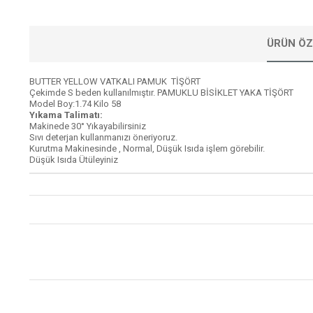
ÜRÜN ÖZ
BUTTER YELLOW VATKALI PAMUK TİŞÖRT
Çekimde S beden kullanılmıştır. PAMUKLU BİSİKLET YAKA TİŞÖRT
Model Boy:1.74 Kilo 58
Yıkama Talimatı:
Makinede 30° Yıkayabilirsiniz
Sıvı deterjan kullanmanızı öneriyoruz.
Kurutma Makinesinde , Normal, Düşük Isıda işlem görebilir.
Düşük Isıda Ütüleyiniz