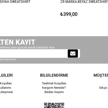
İYAH SWEATSHIRT
ZR MARKA BEYAZ SWEATSHIRT
₺399,00
LTEN KAYIT
mlerimizden güncel olarak haberdar olun.
abul ediyorum.
LGİLERİ
BİLGİLENDİRME
MÜŞTER
Koşulları
Teslimat Koşulları
ullanımı
Kargom Nerede?
Sıkça 
özleşmesi
Beden Seçimi