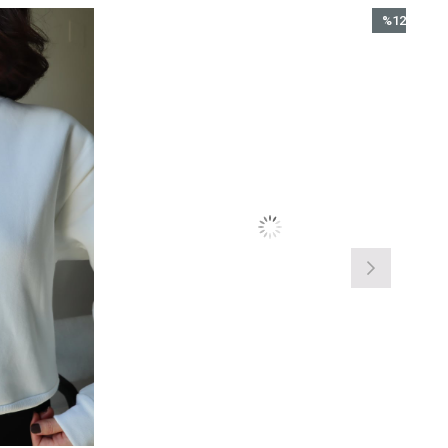
%12
İndirim
%12İndirim