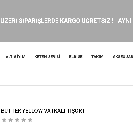
ERİ SİPARİŞLERDE 
KARGO ÜCRETSİZ ! 
  AYNI GÜN 
ALT GİYİM
KETEN SERİSİ
ELBİSE
TAKIM
AKSESUA
BUTTER YELLOW VATKALI TİŞÖRT