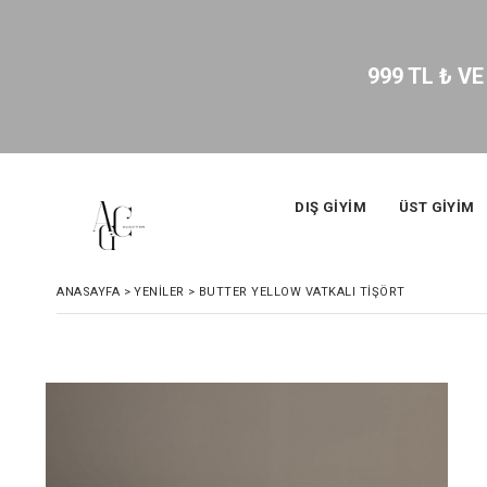
999 TL ₺ VE ÜZ
DIŞ GİYİM
ÜST GİYİM
ANASAYFA
>
YENİLER
>
BUTTER YELLOW VATKALI TİŞÖRT