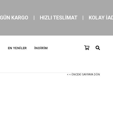
KARGO    |    HIZLI TESLİMAT    |    KOLAY İADE !
R
EN YENİLER
İNDİRİM
< < ÖNCEKI SAYFAYA DÖN